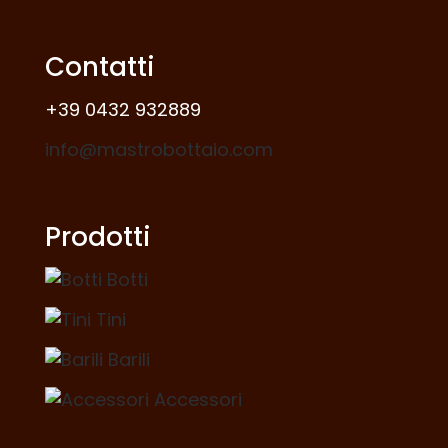
Contatti
+39 0432 932889
info@mastrobottaio.com
Prodotti
Botti
Tini
Barili
Accessori