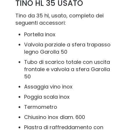
TINO HL 35 USATO
Tino da 35 hl, usato, completo dei
seguenti accessori:
Portella inox
TIN
Valvola parziale a sfera trapasso
GRI
legno Garolla 50
Tini d
Tubo di scarico totale con uscita
compl
frontale e valvola a sfera Garolla
50
Va
Assaggia vino inox
Gr
Poggia scala inox
sa
Termometro
Su
Chiusino inox diam. 600
Quanti
Piastra di raffreddamento con